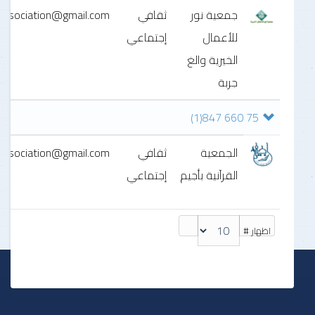
جمعية نور
ثقافي
association@gmail.com
للأعمال
إجتماعي
الخيرية والغ
جربة
(1)
75 660 847
الجمعية
ثقافي
association@gmail.com
القرآنية بأجيم
إجتماعي
اظهار #