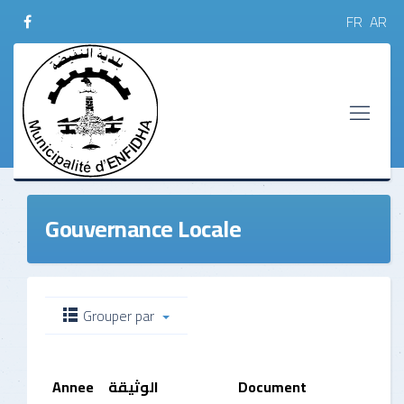
FR
AR
Gouvernance Locale
Grouper par
Annee
الوثيقة
Document