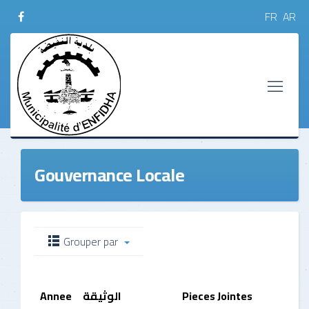
FR
AR
Gouvernance Locale
Grouper par
Annee
الوثيقة
Pieces Jointes