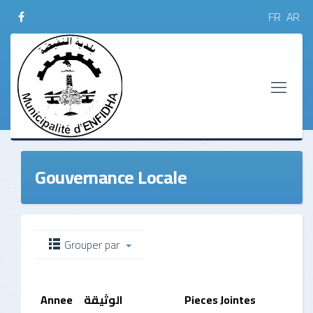
FR
AR
Gouvernance Locale
Grouper par
Annee
الوثيقة
Pieces Jointes