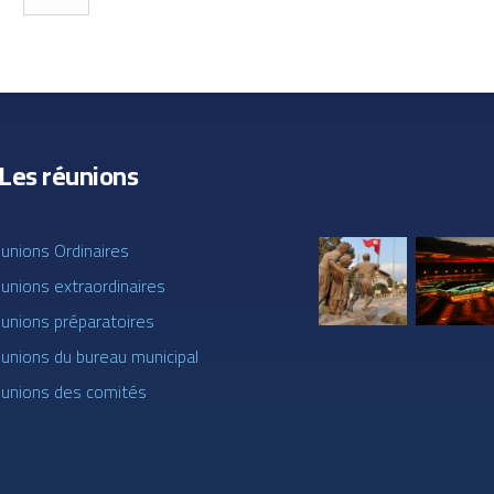
Les réunions
éunions Ordinaires
unions extraordinaires
éunions préparatoires
éunions du bureau municipal
éunions des comités