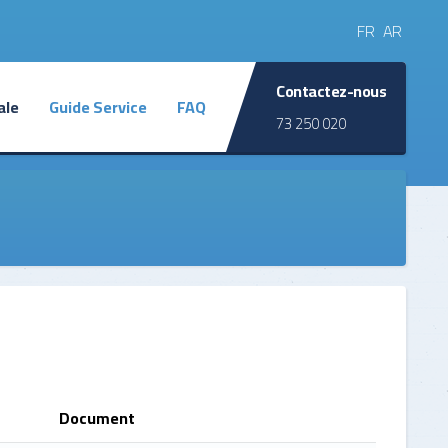
FR
AR
Contactez-nous
ale
Guide Service
FAQ
73 250 020
u programme
Les commissions participatives
Annonces
par Zones
s participatives
Plan d'Investissement Annuel
a l'information
des Plaintes
estion
l et Social
Document