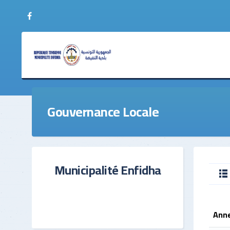
Budget
Réunions preparatoir
Les Comptes Financiers
Réunions ordinaires
Gouvernance Locale
Dettes
Reunions extraordinai
Le recouvrement
Reunions du bureau M
Résultats de Performance
Réunions des Comité
Municipalité Enfidha
Ann