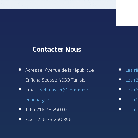
Contacter Nous
Adresse: Avenue de la république
Les r
Enfidha Sousse 4030 Tunisie.
Les ré
Email:
webmaster@commune-
Les r
enfidha.gov.tn
Les r
Tèl: +216 73 250 020
Les r
Fax: +216 73 250 356