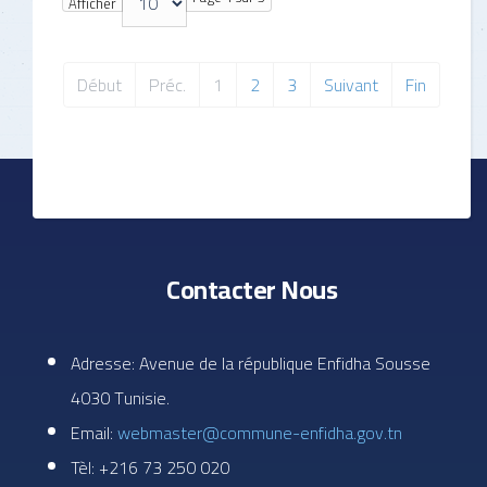
Afficher
Début
Préc.
1
2
3
Suivant
Fin
Contacter Nous
Adresse: Avenue de la république Enfidha Sousse
4030 Tunisie.
Email:
webmaster@commune-enfidha.gov.tn
Tèl: +216 73 250 020