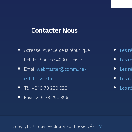
Contacter Nous
Adresse: Avenue de la république
Les r
Enfidha Sousse 4030 Tunisie.
Les ré
Email:
webmaster@commune-
Les r
enfidha.gov.tn
Les r
Tèl: +216 73 250 020
Les r
Fax: +216 73 250 356
Copyright ©Tous les droits sont réservés
SMI