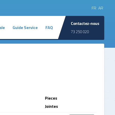
FR
AR
Contactez-nous
ale
Guide Service
FAQ
73 250 020
u programme
Les commissions participatives
Annonces
par Zones
s participatives
Plan d'Investissement Annuel
a l'information
des Plaintes
estion
Pieces
l et Social
Jointes