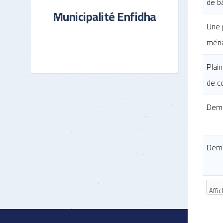
de bâ
Municipalité Enfidha
Une 
mén
Plai
de c
Dema
Dema
Affic