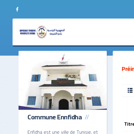
Budget
Réunions preparatoir
Les Comptes Financiers
Réunions ordinaires
Préi
Dettes
Reunions extraordinai
Le recouvrement
Reunions du bureau M
Résultats de Performance
Réunions des Comité
Commune Ennfidha
Titr
Enfidha est une ville de Tunisie, et