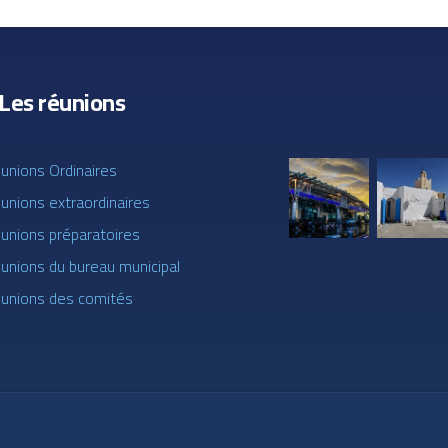
Les réunions
éunions Ordinaires
unions extraordinaires
éunions préparatoires
éunions du bureau municipal
éunions des comités